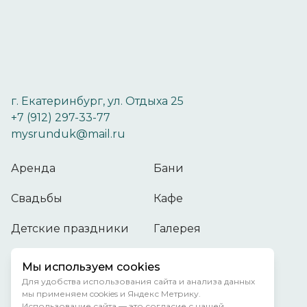
г. Екатеринбург, ул. Отдыха 25
+7 (912) 297-33-77
mysrunduk@mail.ru
Аренда
Бани
Свадьбы
Кафе
Детские праздники
Галерея
О нас
Прайс
Мы используем cookies
Для удобства использования сайта и анализа данных
мы применяем cookies и Яндекс Метрику.
Правила отдыха и размещения
Использование сайта — это согласие с нашей