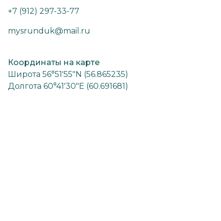
+7 (912) 297-33-77
mysrunduk@mail.ru
Координаты на карте
Широта 56°51′55″N (56.865235)
Долгота 60°41′30″E (60.691681)